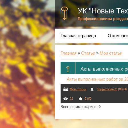
УК "Новые Тех
Профессионализм рождает
Главная страница
О компан
Главная
»
Статьи
»
Мои статьи
Акты выполненных ра
Акты выполненных работ за 20
Мои статьи
Территория-С
(08.06.
22
0.0
/
0
Всего комментариев
:
0