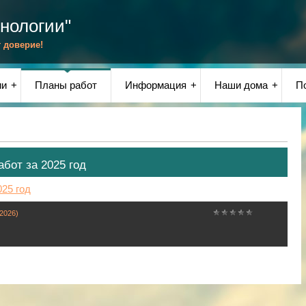
нологии"
 доверие!
ии
Планы работ
Информация
Наши дома
П
бот за 2025 год
25 год
2026)